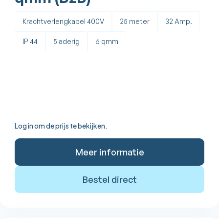
Krachtverlengkabel 400V
25 meter
32 Amp.
IP 44
5 aderig
6 qmm
Log in om de prijs te bekijken.
Meer informatie
Bestel direct