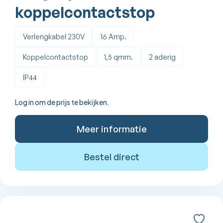
koppelcontactstop
Verlengkabel 230V
16 Amp.
Koppelcontactstop
1,5 qmm.
2 aderig
IP44
Log in om de prijs te bekijken.
Meer informatie
Bestel direct