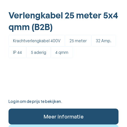
Verlengkabel 25 meter 5x4
qmm (B2B)
Krachtverlengkabel 400V
25 meter
32 Amp.
IP 44
5 aderig
4 qmm
Log in om de prijs te bekijken.
Meer informatie