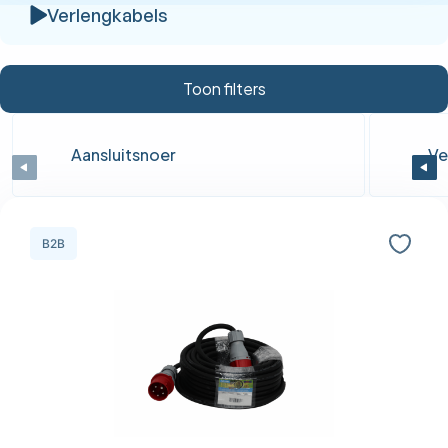
Verlengkabels
Toon filters
Aansluitsnoer
Ve
B2B