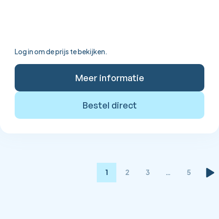
Log in om de prijs te bekijken.
Meer informatie
Bestel direct
1
2
3
…
5