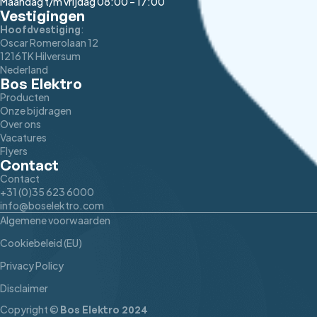
Maandag t/m vrijdag 08:00 – 17:00
Vestigingen
:
Hoofdvestiging
Oscar Romerolaan 12
1216TK Hilversum
Nederland
Bos Elektro
Producten
Onze bijdragen
Over ons
Vacatures
Flyers
Contact
Contact
+31 (0)35 623 6000
info@boselektro.com
Algemene voorwaarden
Cookiebeleid (EU)
Privacy Policy
Disclaimer
Copyright ©
Bos Elektro 2024