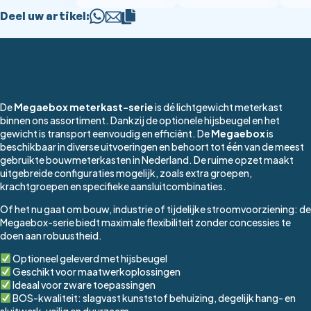
Deel uw artikel:
De
Megaebox meterkast-serie
is dé lichtgewicht meterkast
binnen ons assortiment. Dankzij de optionele hijsbeugel en het
gewicht is transport eenvoudig en efficiënt. De
Megaebox
is
beschikbaar in diverse uitvoeringen en behoort tot één van de meest
gebruikte bouwmeterkasten in Nederland. De ruime opzet maakt
uitgebreide configuraties mogelijk, zoals extra groepen,
krachtgroepen en specifieke aansluitcombinaties.
Of het nu gaat om bouw, industrie of tijdelijke stroomvoorziening: de
Megaebox-serie biedt maximale flexibiliteit zonder concessies te
doen aan robuustheid.
Optioneel geleverd met hijsbeugel
Geschikt voor maatwerkoplossingen
Ideaal voor zware toepassingen
BOS-kwaliteit: slagvast kunststof behuizing, degelijk hang- en
sluitwerk, veilig en duurzaam