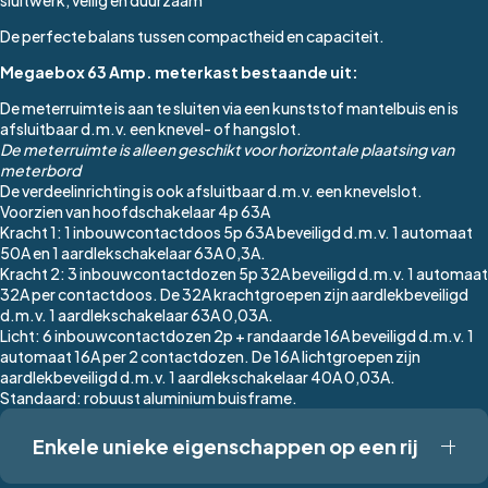
De perfecte balans tussen compactheid en capaciteit.
Megaebox 63 Amp. meterkast bestaande uit:
De meterruimte is aan te sluiten via een kunststof mantelbuis en is
afsluitbaar d.m.v. een knevel- of hangslot.
De meterruimte is alleen geschikt voor horizontale plaatsing van
meterbord
De verdeelinrichting is ook afsluitbaar d.m.v. een knevelslot.
Voorzien van hoofdschakelaar 4p 63A
Kracht 1: 1 inbouwcontactdoos 5p 63A beveiligd d.m.v. 1 automaat
50A en 1 aardlekschakelaar 63A 0,3A.
Kracht 2: 3 inbouwcontactdozen 5p 32A beveiligd d.m.v. 1 automaat
32A per contactdoos. De 32A krachtgroepen zijn aardlekbeveiligd
d.m.v. 1 aardlekschakelaar 63A 0,03A.
Licht: 6 inbouwcontactdozen 2p + randaarde 16A beveiligd d.m.v. 1
automaat 16A per 2 contactdozen. De 16A lichtgroepen zijn
aardlekbeveiligd d.m.v. 1 aardlekschakelaar 40A 0,03A.
Standaard: robuust aluminium buisframe.
Enkele unieke eigenschappen op een rij