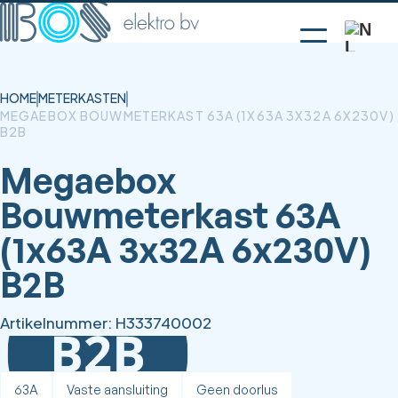
HOME
METERKASTEN
MEGAEBOX BOUWMETERKAST 63A (1X63A 3X32A 6X230V)
B2B
Megaebox
Bouwmeterkast 63A
(1x63A 3x32A 6x230V)
B2B
Artikelnummer:
H333740002
63A
Vaste aansluiting
Geen doorlus