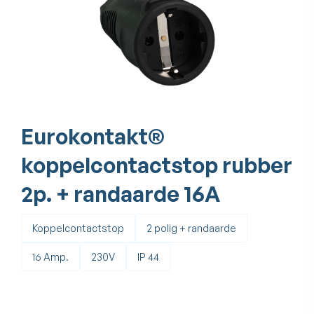
Eurokontakt®
koppelcontactstop rubber
2p. + randaarde 16A
Koppelcontactstop
2 polig + randaarde
16 Amp.
230V
IP 44