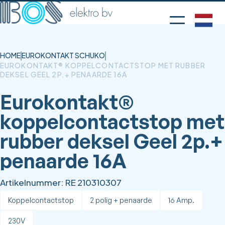
HOME
EUROKONTAKT SCHUKO
EUROKONTAKT® KOPPELCONTACTSTOP MET RUBBER
DEKSEL GEEL 2P.+ PENAARDE 16A
Eurokontakt®
koppelcontactstop met
rubber deksel Geel 2p.+
penaarde 16A
Artikelnummer:
RE 210310307
Koppelcontactstop
2 polig + penaarde
16 Amp.
230V