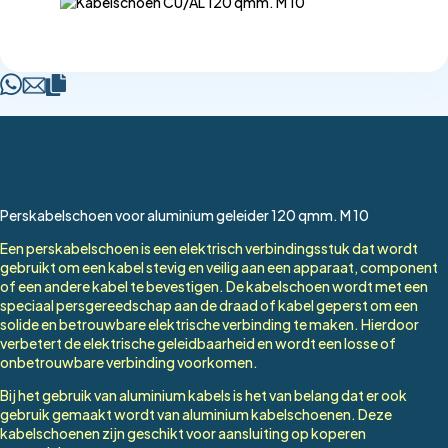
Perskabelschoen voor aluminium geleider 120 qmm. M 10
Een perskabelschoen is een elektrisch verbindingsstuk dat wordt
gebruikt om een kabel stevig en veilig aan een apparaat, component
of een andere kabel te bevestigen. De kabelschoen wordt met een
speciaal persgereedschap aan de draad of kabel geperst om een
solide en betrouwbare elektrische verbinding te maken. Hierdoor
verbetert de elektrische geleidbaarheid en wordt een losse of
onbetrouwbare verbinding voorkomen.
Bij het gebruik van aluminium kabels is het van belang dat er ook
gebruik gemaakt wordt van aluminium kabelschoenen. Deze
kabelschoenen zijn geschikt voor aansluiting op koperen