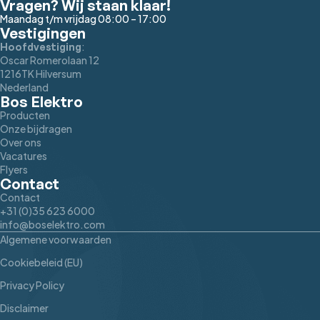
Vragen? Wij staan klaar!
Maandag t/m vrijdag 08:00 – 17:00
Vestigingen
:
Hoofdvestiging
Oscar Romerolaan 12
1216TK Hilversum
Nederland
Bos Elektro
Producten
Onze bijdragen
Over ons
Vacatures
Flyers
Contact
Contact
+31 (0)35 623 6000
info@boselektro.com
Algemene voorwaarden
Cookiebeleid (EU)
Privacy Policy
Disclaimer