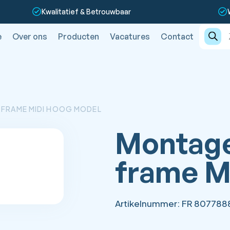
Kwalitatief & Betrouwbaar
Produc
zoeken
e
Over ons
Producten
Vacatures
Contact
FRAME MIDI HOOG MODEL
Montage
frame M
Artikelnummer:
FR 807788