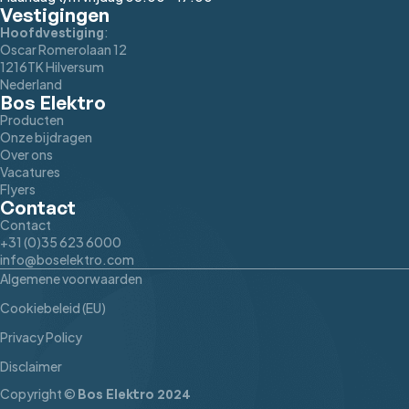
Vestigingen
:
Hoofdvestiging
Oscar Romerolaan 12
1216TK Hilversum
Nederland
Bos Elektro
Producten
Onze bijdragen
Over ons
Vacatures
Flyers
Contact
Contact
+31 (0)35 623 6000
info@boselektro.com
Algemene voorwaarden
Cookiebeleid (EU)
Privacy Policy
Disclaimer
Copyright ©
Bos Elektro 2024