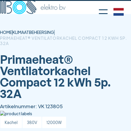
HOME
KLIMAATBEHEERSING
PRIMAEHEAT® VENTILATORKACHEL COMPACT 12 KWH 5P.
32A
Primaeheat®
Ventilatorkachel
Compact 12 kWh 5p.
32A
Artikelnummer:
VK 123805
Kachel
380V
12000W