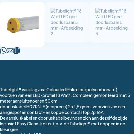
Tubelight® van slagvast Colourled Makrolon (polycarbonaat),
voorzien van een LED-profiel 18 Watt. Compleet gemonteerd met 5
meter aansluitsnoer en 50 cm
doorluskabel H07RN-F (neopreen) 2 x 1,5 qmm. voorzien van een
aangespoten contact- en koppelcontactstop 2p 16A.
De aansluitkabel en doorluskabel bevinden zich aan dezelfde zijde.
Inclusief Easy Clean-koker t.b.v. de Tubelight® met doppen in de
kleur geel.