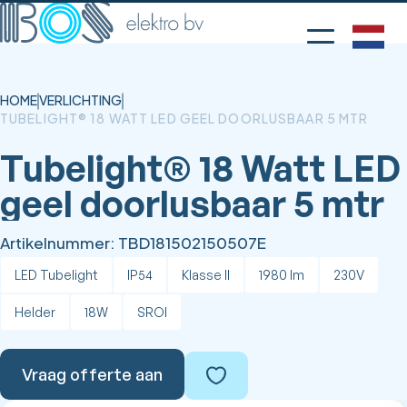
HOME
VERLICHTING
TUBELIGHT® 18 WATT LED GEEL DOORLUSBAAR 5 MTR
Tubelight® 18 Watt LED
geel doorlusbaar 5 mtr
Artikelnummer:
TBD181502150507E
LED Tubelight
IP54
Klasse II
1980 lm
230V
Helder
18W
SROI
Vraag offerte aan