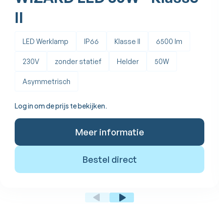
II
LED Werklamp
IP66
Klasse II
6500 lm
230V
zonder statief
Helder
50W
Asymmetrisch
Log in om de prijs te bekijken.
Meer informatie
Bestel direct