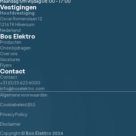
Maandag t/m vrijdag 08:00 – 17:00
Vestigingen
:
Hoofdvestiging
Oscar Romerolaan 12
1216TK Hilversum
Nederland
Bos Elektro
Producten
Onze bijdragen
Over ons
Vacatures
Flyers
Contact
Contact
+31 (0)35 623 6000
info@boselektro.com
Algemene voorwaarden
Cookiebeleid (EU)
Privacy Policy
Disclaimer
Copyright ©
Bos Elektro 2024