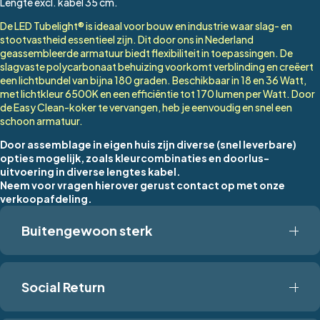
Lengte excl. kabel 35 cm.
De LED Tubelight® is ideaal voor bouw en industrie waar slag- en
stootvastheid essentieel zijn. Dit door ons in Nederland
geassembleerde armatuur biedt flexibiliteit in toepassingen. De
slagvaste polycarbonaat behuizing voorkomt verblinding en creëert
een lichtbundel van bijna 180 graden. Beschikbaar in 18 en 36 Watt,
met lichtkleur 6500K en een efficiëntie tot 170 lumen per Watt. Door
de Easy Clean-koker te vervangen, heb je eenvoudig en snel een
schoon armatuur.
Door assemblage in eigen huis zijn diverse (snel leverbare)
opties mogelijk, zoals kleurcombinaties en doorlus-
uitvoering in diverse lengtes kabel.
Neem voor vragen hierover gerust contact op met onze
verkoopafdeling.
Buitengewoon sterk
De Tubelight LED is onze buitengewoon sterke
oriëntatieverlichting.
Social Return
Om de hoogste kwaliteit te waarborgen, fabriceren
wij deze volledig in Nederland.
Van slag- en stootvast polycarbonaat tot een
Elke Tubelight wordt volledig gefabriceerd in onze