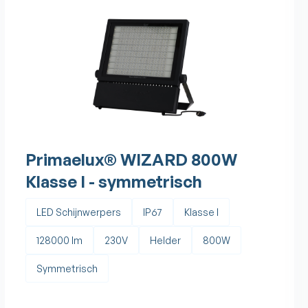
Primaelux® WIZARD 800W
Klasse I - symmetrisch
LED Schijnwerpers
IP67
Klasse I
128000 lm
230V
Helder
800W
Symmetrisch