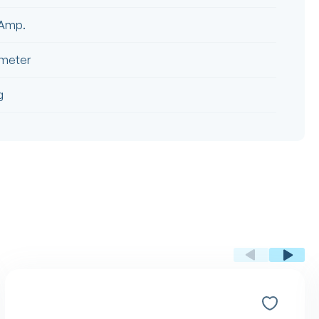
 Amp.
 meter
g