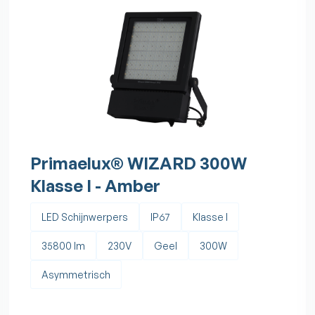
Primaelux® WIZARD 300W
Klasse I - Amber
LED Schijnwerpers
IP67
Klasse I
35800 lm
230V
Geel
300W
Asymmetrisch