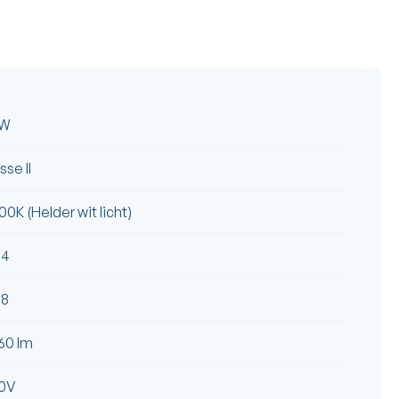
6W
sse II
00K (Helder wit licht)
54
08
60 lm
0V