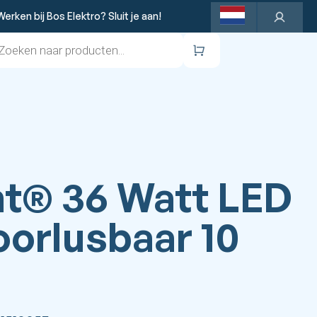
Werken bij Bos Elektro? Sluit je aan!
ten
Winkelwagen
ht® 36 Watt LED
oorlusbaar 10