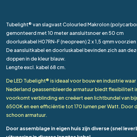
Tubelight® van slagvast Colourled Makrolon (polycarbo
gemonteerd met 10 meter aansluitsnoer en 50 cm
doorluskabel H07RN-F (neopreen) 2 x 1,5 qmm voorzien
De aansluitkabel en doorluskabel bevinden zich aan deze
doppen in de kleur blauw.
Lengte excl. kabel 68 cm.
De LED Tubelight® is ideaal voor bouw en industrie waar 
Nederland geassembleerde armatuur biedt flexibiliteit 
voorkomt verblinding en creëert een lichtbundel van bijn
6500K en een efficiëntie tot 170 lumen per Watt. Door 
schoon armatuur.
Door assemblage in eigen huis zijn diverse (snel leve
uitvoering in diverse lengtes kabel.