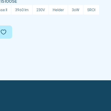
151005E
se II
3960 lm
230V
Helder
36W
SROI