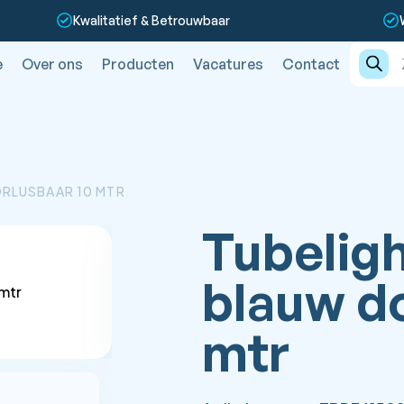
Kwalitatief & Betrouwbaar
Produc
zoeken
e
Over ons
Producten
Vacatures
Contact
ORLUSBAAR 10 MTR
Tubelig
blauw d
mtr