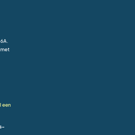
16A.
® met
l een
s-