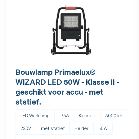
Bouwlamp Primaelux®
WIZARD LED 50W - Klasse II -
geschikt voor accu - met
statief.
LED Werklamp
IP66
Klasse II
6000 lm
230V
met statief
Helder
50W