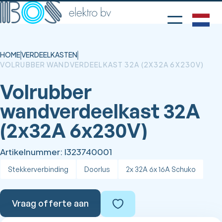
HOME
VERDEELKASTEN
VOLRUBBER WANDVERDEELKAST 32A (2X32A 6X230V)
Volrubber
wandverdeelkast 32A
(2x32A 6x230V)
Artikelnummer:
I323740001
Stekkerverbinding
Doorlus
2x 32A 6x 16A Schuko
Vraag offerte aan