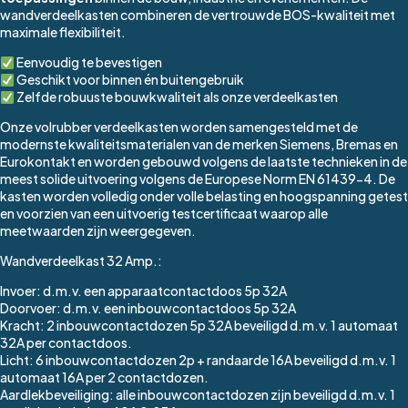
wandverdeelkasten combineren de vertrouwde BOS-kwaliteit met
maximale flexibiliteit.
Eenvoudig te bevestigen
Geschikt voor binnen én buitengebruik
Zelfde robuuste bouwkwaliteit als onze verdeelkasten
Onze volrubber verdeelkasten worden samengesteld met de
modernste kwaliteitsmaterialen van de merken Siemens, Bremas en
Eurokontakt en worden gebouwd volgens de laatste technieken in de
meest solide uitvoering volgens de Europese Norm EN 61439-4. De
kasten worden volledig onder volle belasting en hoogspanning getest
en voorzien van een uitvoerig testcertificaat waarop alle
meetwaarden zijn weergegeven.
Wandverdeelkast 32 Amp.:
Invoer: d.m.v. een apparaatcontactdoos 5p 32A
Doorvoer: d.m.v. een inbouwcontactdoos 5p 32A
Kracht: 2 inbouwcontactdozen 5p 32A beveiligd d.m.v. 1 automaat
32A per contactdoos.
Licht: 6 inbouwcontactdozen 2p + randaarde 16A beveiligd d.m.v. 1
automaat 16A per 2 contactdozen.
Aardlekbeveiliging: alle inbouwcontactdozen zijn beveiligd d.m.v. 1