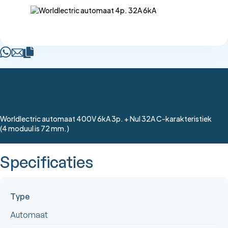
Worldlectric automaat 400V 6kA 3p. + Nul 32A C-karakteristiek
(4 moduul is 72 mm.)
Specificaties
Type
Automaat