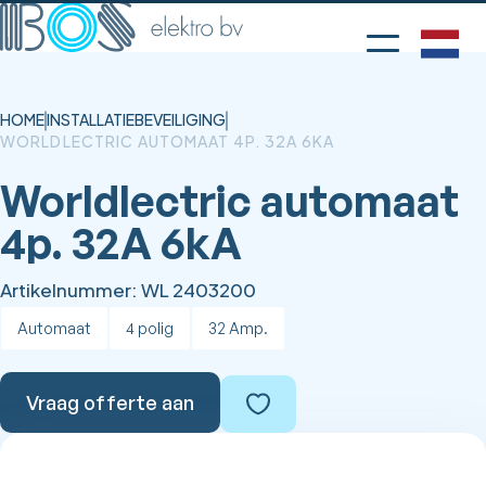
HOME
INSTALLATIEBEVEILIGING
WORLDLECTRIC AUTOMAAT 4P. 32A 6KA
Worldlectric automaat
4p. 32A 6kA
Artikelnummer:
WL 2403200
Automaat
4 polig
32 Amp.
Vraag offerte aan